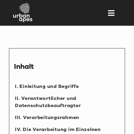
Zum
Inhalt
Toggle
springen
Naviga
STANDORTE
KURSE
KIDS & FAMILY
Inhalt
MITGLIED WERDEN
I. Einleitung und Begriffe
EVENTS
II. Verantwortlicher und
JOBS
Datenschutzbeauftragter
III. Verarbeitungsrahmen
IV. Die Verarbeitung im Einzelnen