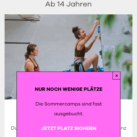
Ab 14 Jahren
×
NUR NOCH WENIGE PLÄTZE
Die Sommercamps sind fast
ausgebucht.
SCHNUPPERKLETTERN
Du warst noch nie klettern und möchtest es ganz
JETZT PLATZ SICHERN
unkompliziert ausprobieren? In unserem